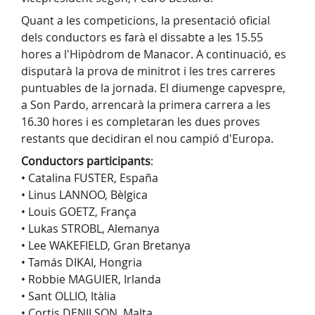
Quant a les competicions, la presentació oficial
dels conductors es farà el dissabte a les 15.55
hores a l'Hipòdrom de Manacor. A continuació, es
disputarà la prova de minitrot i les tres carreres
puntuables de la jornada. El diumenge capvespre,
a Son Pardo, arrencarà la primera carrera a les
16.30 hores i es completaran les dues proves
restants que decidiran el nou campió d'Europa.
Conductors participants
:
• Catalina FUSTER, España
• Linus LANNOO, Bèlgica
• Louis GOETZ, França
• Lukas STROBL, Alemanya
• Lee WAKEFIELD, Gran Bretanya
• Tamás DIKAI, Hongria
• Robbie MAGUIER, Irlanda
• Sant OLLIO, Itàlia
• Cortis DENILSON, Malta