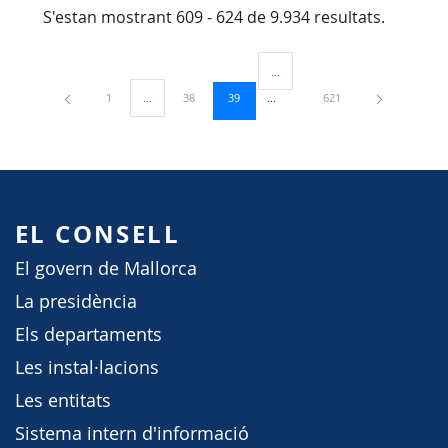
S'estan mostrant 609 - 624 de 9.934 resultats.
...
Pàgines intermèdies Utilitzeu TAB
Pàgina
Pàgina
Pàgina
Pàgina
1
...
38
39
621
Pàgines intermèdies Utilitzeu TAB per navegar.
EL CONSELL
El govern de Mallorca
La presidència
Els departaments
Les instal·lacions
Les entitats
Sistema intern d'informació