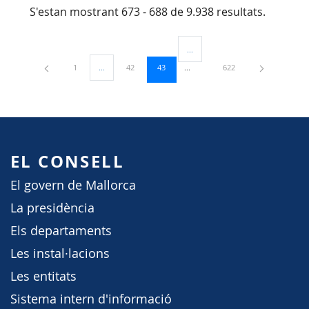
S'estan mostrant 673 - 688 de 9.938 resultats.
...
Pàgines intermèdies Utilitzeu TAB
Pàgina
Pàgina
Pàgina
Pàgina
1
...
42
43
622
Pàgines intermèdies Utilitzeu TAB per navegar.
EL CONSELL
El govern de Mallorca
La presidència
Els departaments
Les instal·lacions
Les entitats
Sistema intern d'informació