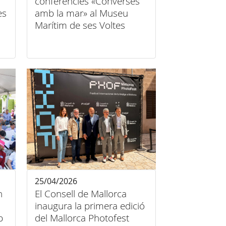
conferències «Converses
es
amb la mar» al Museu
Marítim de ses Voltes
25/04/2026
n
El Consell de Mallorca
inaugura la primera edició
b
del Mallorca Photofest