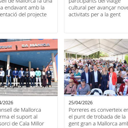
ell de Mallorca fa una
participants del viatge
a endavant amb la
cultural per avançar nov
entació del projecte
activitats per a la gent
nyador
gran
4/2026
25/04/2026
onsell de Mallorca
Porreres es converteix e
irma el suport al
el punt de trobada de la
orci de Cala Millor
gent gran a Mallorca am