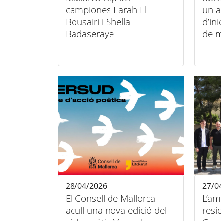
campiones Farah El
un a
Bousairi i Shella
d’in
Badaseraye
de m
28/04/2026
27/0
El Consell de Mallorca
L’am
acull una nova edició del
resi