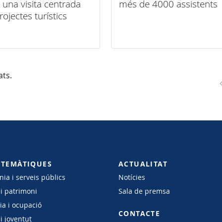
una visita centrada
més de 4000 assistents
rojectes turístics
ats.
 TEMÀTIQUES
ACTUALITAT
ia i serveis públics
Notícies
 i patrimoni
Sala de premsa
a i ocupació
CONTACTE
i joventut