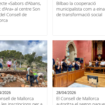
ecte «Sabors d’Abans,
Bilbao la cooperació
t d’Ara» al centre Son
municipalista com a eina
del Consell de
de transformació social
orca
4/2026
28/04/2026
onsell de Mallorca
El Consell de Mallorca
 les inscripcions per a
autoritza el segon paque