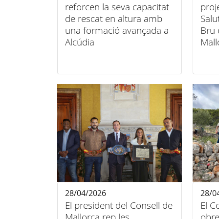
reforcen la seva capacitat
proj
de rescat en altura amb
Salu
una formació avançada a
Bru 
Alcúdia
Mall
28/04/2026
28/0
El president del Consell de
El C
Mallorca rep les
obre