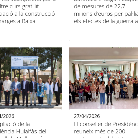
ltre curs gratuït
de mesures de 22,7
iciació a la construcció
milions d’euros per pal·li
arges a Raixa
els efectes de la guerra a
l’Orient Mitjà
4/2026
27/04/2026
pliació de la
El conseller de Presidènc
dència Huialfàs del
reuneix més de 200