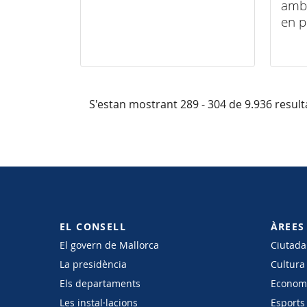
amb 
en p
S'estan mostrant 289 - 304 de 9.936 result
EL CONSELL
ÀREES
El govern de Mallorca
Ciutadan
La presidència
Cultura
Els departaments
Economi
Les instal·lacions
Esports 