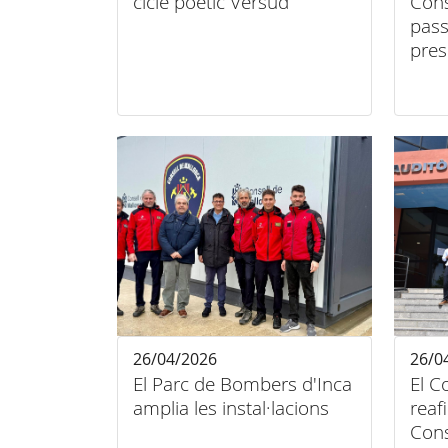
cicle poètic Versud
Cons
pass
pres
gua
26/04/2026
26/0
El Parc de Bombers d'Inca
El C
amplia les instal·lacions
reaf
Cons