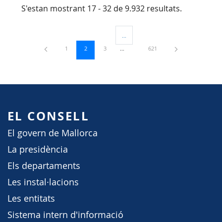
S'estan mostrant 17 - 32 de 9.932 resultats.
...
Pàgines intermèdies Utilitzeu TAB per 
Pàgina
Pàgina
Pàgina
Pàgina
1
2
3
621
EL CONSELL
El govern de Mallorca
La presidència
Els departaments
Les instal·lacions
Les entitats
Sistema intern d'informació