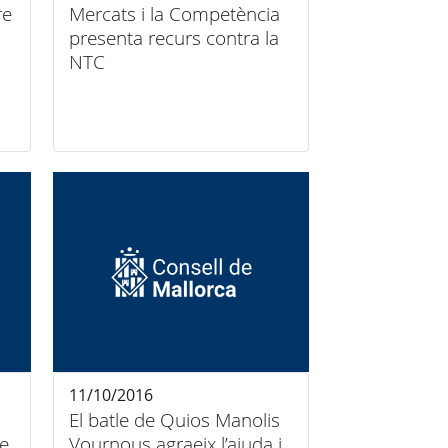
re
Mercats i la Competència
presenta recurs contra la
NTC
11/10/2016
El batle de Quios Manolis
de
Vournous agraeix l’ajuda i