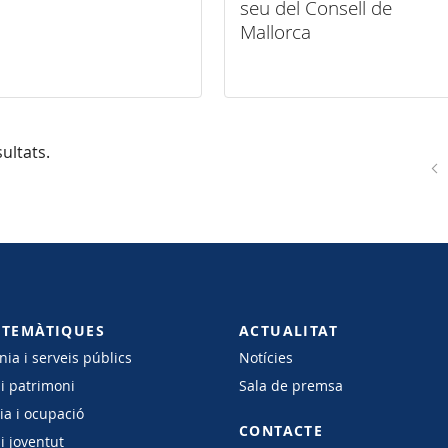
seu del Consell de
Mallorca
ultats.
 TEMÀTIQUES
ACTUALITAT
ia i serveis públics
Notícies
 i patrimoni
Sala de premsa
a i ocupació
CONTACTE
i joventut