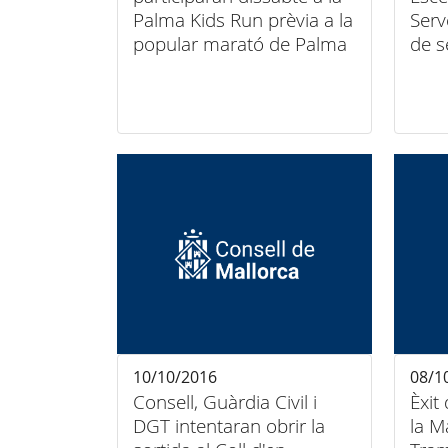
Palma Kids Run prèvia a la
Serv
popular marató de Palma
de 
10/10/2016
08/1
Consell, Guàrdia Civil i
Èxit
DGT intentaran obrir la
la M