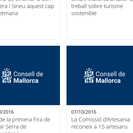
era i Sineu aquest cap
treball sobre turisme
setmana
sostenible
0/2016
07/10/2016
 de la primera Fira de
La Comissió d’Artesania
ar Serra de
reconeix a 15 artesans