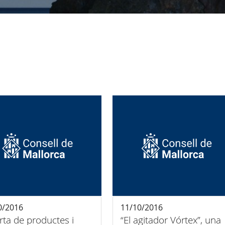
0/2016
11/10/2016
erta de productes i
“El agitador Vórtex”, una