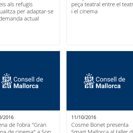
eis als refugis
peça teatral entre el teat
tualitza per adaptar-se
i el cinema
 demanda actual
0/2016
11/10/2016
ena de l'obra "Gran
Cosme Bonet presenta
na de cinema" a Son
Smart Mallorca al taller 