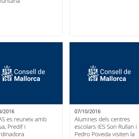
muntana
0/2016
07/10/2016
AS es reuneix amb
Alumnes dels centres
a, Predif i
escolars IES Son Rullan i
rdinadora
Pedro Poveda visiten la