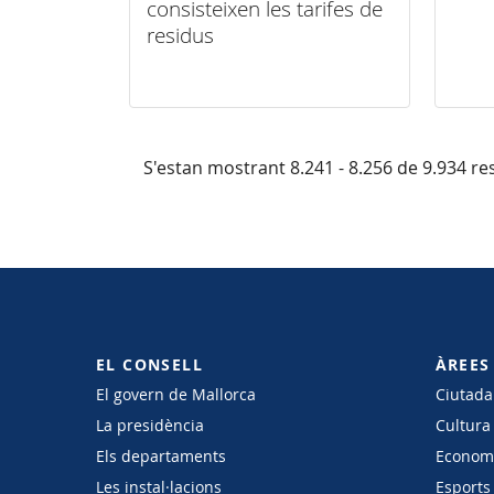
consisteixen les tarifes de
residus
S'estan mostrant 8.241 - 8.256 de 9.934 res
EL CONSELL
ÀREES
El govern de Mallorca
Ciutadan
La presidència
Cultura
Els departaments
Economi
Les instal·lacions
Esports 