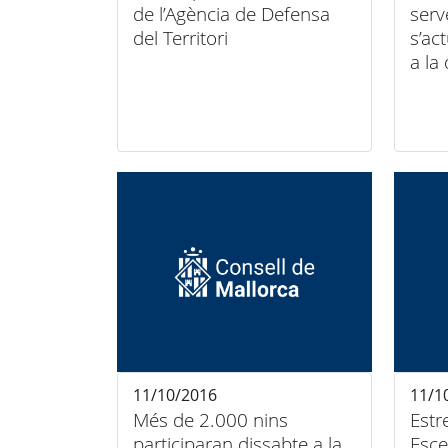
de l’Agència de Defensa
serv
del Territori
s’ac
a la
11/10/2016
11/1
Més de 2.000 nins
Estr
participaran dissabte a la
Esce