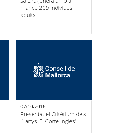
sa Dragonera amb al
manco 209 individus
adults
07/10/2016
Presentat el Critèrium dels
4 anys 'El Corte Inglés'