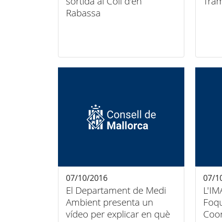
sortida al Coll d'en
Tra
Rabassa
07/10/2016
07/1
El Departament de Medi
L'IM
Ambient presenta un
Foqu
vídeo per explicar en què
Coo