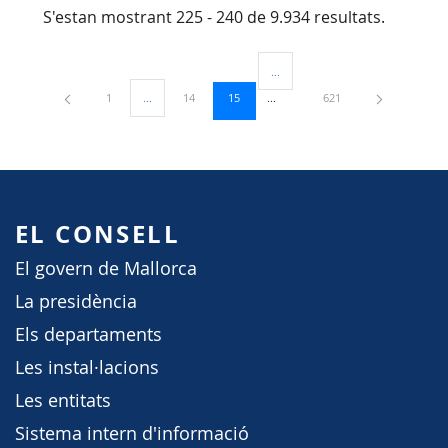
S'estan mostrant 225 - 240 de 9.934 resultats.
...
Pàgines intermèdies Utilitzeu TAB
Pàgina
Pàgina
Pàgina
Pàgina
1
...
14
15
621
Pàgines intermèdies Utilitzeu TAB per navegar.
EL CONSELL
El govern de Mallorca
La presidència
Els departaments
Les instal·lacions
Les entitats
Sistema intern d'informació