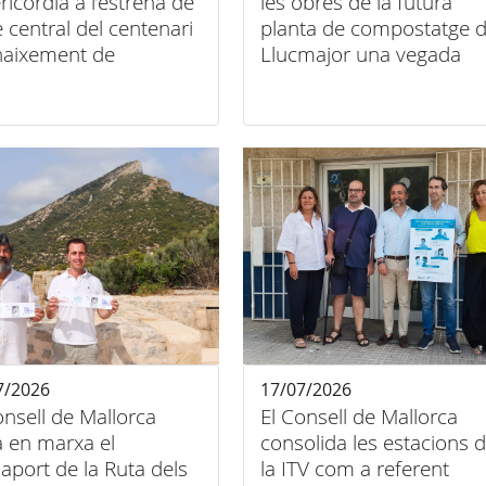
ricòrdia a l’estrena de
les obres de la futura
te central del centenari
planta de compostatge 
naixement de
Llucmajor una vegada
criptor: "Una veu plena
acabada la fase I de
ius"
construcció de la
infraestructura, finançad
amb fons Next Generati
7/2026
17/07/2026
onsell de Mallorca
El Consell de Mallorca
 en marxa el
consolida les estacions 
aport de la Ruta dels
la ITV com a referent