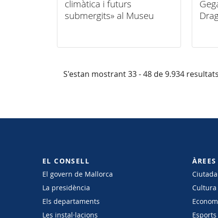
climàtica i futurs
Gega
submergits» al Museu
Drag
Marítim, de la mà de
sege
l’Atlàntida Mallorca Film
lloc
Festival
l’illa
S'estan mostrant 33 - 48 de 9.934 resultats
EL CONSELL
ÀREES
El govern de Mallorca
Ciutadan
La presidència
Cultura
Els departaments
Economi
Les instal·lacions
Esports 