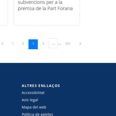
subvencions per a la
premsa de la Part Forana
Pàgina
Pàgina
Pàgina
Pàgina
Pàgina
1
2
3
4
...
621
Pàgines intermèdies Utilitzeu TAB per navegar.
ALTRES ENLLAÇOS
Accessibilitat
Avís legal
Mapa del web
Política de galetes