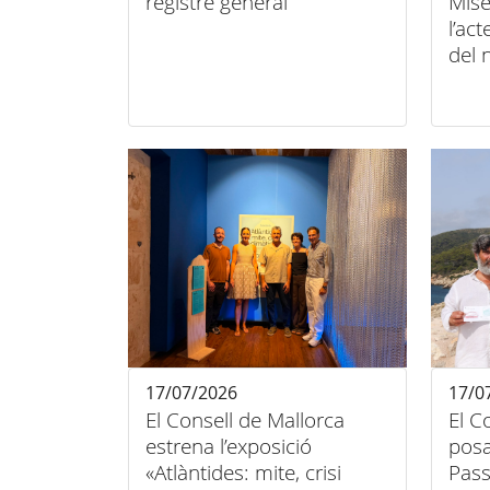
registre general
Mise
l’ac
del 
l’es
de n
17/07/2026
17/0
El Consell de Mallorca
El C
estrena l’exposició
posa
«Atlàntides: mite, crisi
Pass