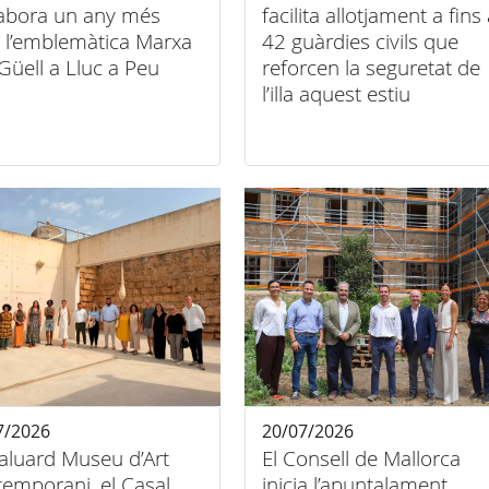
labora un any més
facilita allotjament a fins
l’emblemàtica Marxa
42 guàrdies civils que
Güell a Lluc a Peu
reforcen la seguretat de
l’illa aquest estiu
7/2026
20/07/2026
aluard Museu d’Art
El Consell de Mallorca
emporani, el Casal
inicia l’apuntalament