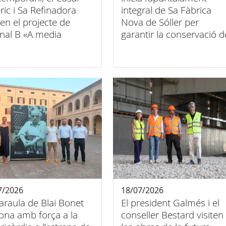
eric i Sa Refinadora
integral de Sa Fàbrica
len el projecte de
Nova de Sóller per
nal B «A media
garantir la conservació d
bre»
l’edifici
7/2026
18/07/2026
araula de Blai Bonet
El president Galmés i el
ona amb força a la
conseller Bestard visiten