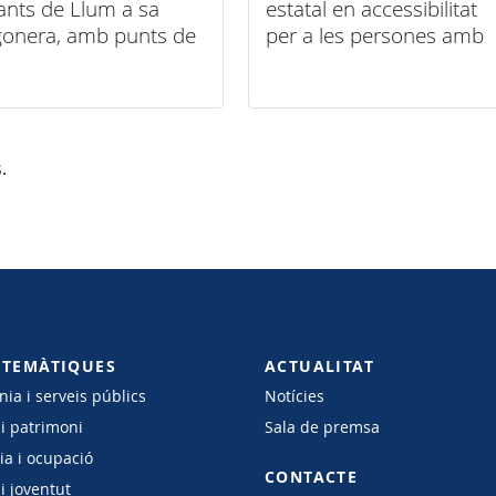
nts de Llum a sa
estatal en accessibilitat
onera, amb punts de
per a les persones amb
llament repartits als
discapacitat auditiva
s més emblemàtics de
.
 TEMÀTIQUES
ACTUALITAT
ia i serveis públics
Notícies
 i patrimoni
Sala de premsa
a i ocupació
CONTACTE
i joventut