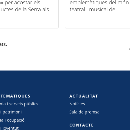
a» per acostar els
emblemàtiques del món
uctes de la Serra als
teatral i musical de
cipis
Mallorca
ats.
 TEMÀTIQUES
ACTUALITAT
ia i serveis públics
Notícies
 i patrimoni
Sala de premsa
a i ocupació
CONTACTE
i joventut