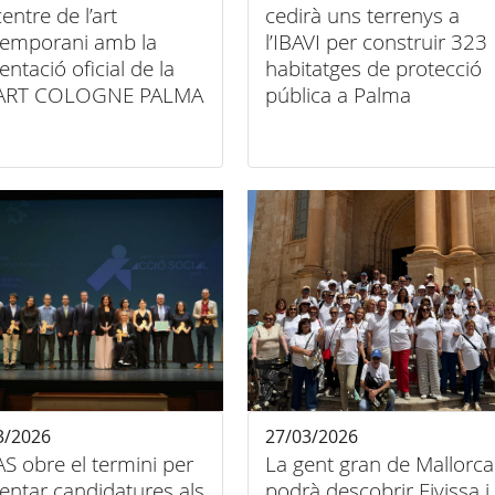
centre de l’art
cedirà uns terrenys a
temporani amb la
l’IBAVI per construir 323
entació oficial de la
habitatges de protecció
a ART COLOGNE PALMA
pública a Palma
LORCA
3/2026
27/03/2026
AS obre el termini per
La gent gran de Mallorca
entar candidatures als
podrà descobrir Eivissa i