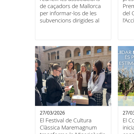
de caçadors de Mallorca
Prem
per informar-los de les
del 
subvencions dirigides al
l’Ac
sector
27/03/2026
27/0
El Festival de Cultura
El C
Clàssica Maremagnum
inic