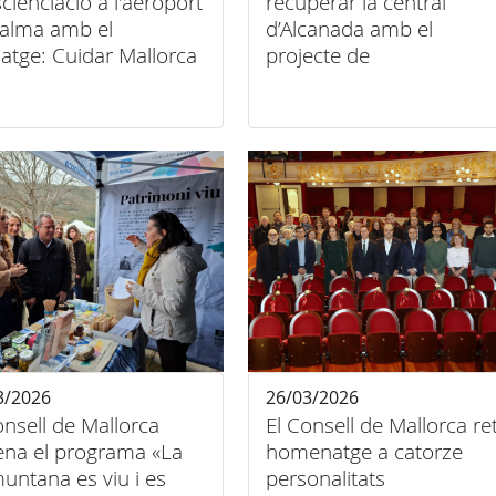
cienciació a l'aeroport
recuperar la central
alma amb el
d’Alcanada amb el
atge: Cuidar Mallorca
projecte de
art del viatge.
descontaminació
eix-la, cuida-la
3/2026
26/03/2026
onsell de Mallorca
El Consell de Mallorca re
ena el programa «La
homenatge a catorze
untana es viu i es
personalitats