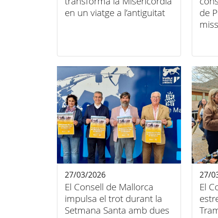
transforma la Misericòrdia
cons
en un viatge a l’antiguitat
de P
miss
és p
Gaud
27/03/2026
27/0
El Consell de Mallorca
El C
impulsa el trot durant la
estr
Setmana Santa amb dues
Tram