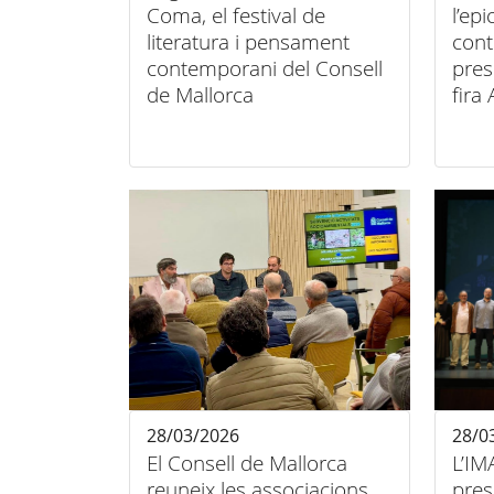
Coma, el festival de
l’epi
literatura i pensament
con
contemporani del Consell
pres
de Mallorca
fir
MAL
28/03/2026
28/0
El Consell de Mallorca
L’IM
reuneix les associacions
pres