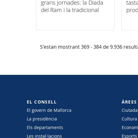
grans jornades: la Diada
tast
del Ram i la tradicional
prod
Diada de Divendres Sant
muni
S'estan mostrant 369 - 384 de 9.936 result
EL CONSELL
ÀREES
El govern de Mallorca
Ciutadan
La presidència
Cultura
Els departaments
Economi
Les instal·lacions
Esports 