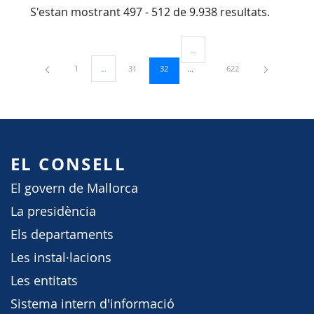
S'estan mostrant 497 - 512 de 9.938 resultats.
...
Pàgines intermèdies Utilitzeu TAB
Pàgina
Pàgina
Pàgina
Pàgina
1
...
31
32
622
Pàgines intermèdies Utilitzeu TAB per navegar.
EL CONSELL
El govern de Mallorca
La presidència
Els departaments
Les instal·lacions
Les entitats
Sistema intern d'informació