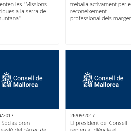
enten les "Missions
treballa activament per e
stiques a la serra de
reconeixement
muntana"
professional dels marge
9/2017
26/09/2017
s Socias pren
El president del Consell
essió del càrrec de
rep en audiència el