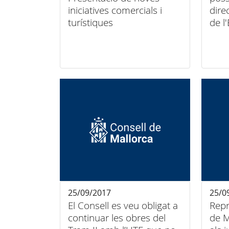
iniciatives comercials i
dire
turístiques
de l
25/09/2017
25/0
El Consell es veu obligat a
Repr
continuar les obres del
de M