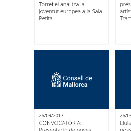
Torrefiel analitza la
pres
joventut europea a la Sala
artí
Petita
Tra
26/09/2017
26/0
CONVOCATÒRIA:
Lluí
Presentació de noves
poss