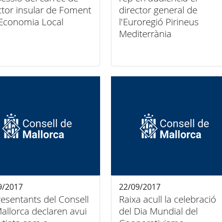
ctor insular de Foment
director general de
'Economia Local
l'Euroregió Pirineus
Mediterrània
9/2017
22/09/2017
esentants del Consell
Raixa acull la celebració
allorca declaren avui
del Dia Mundial del