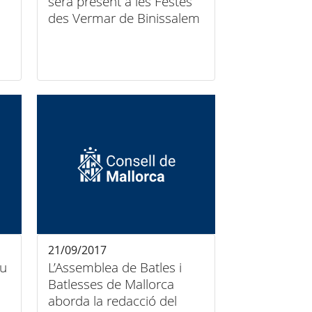
serà present a les Festes
des Vermar de Binissalem
21/09/2017
eu
L’Assemblea de Batles i
Batlesses de Mallorca
aborda la redacció del