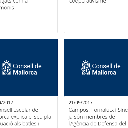
jutjats com a
Cooperativisme
imonis
9/2017
21/09/2017
onsell Escolar de
Campos, Fornalutx i Sin
orca explica el seu pla
ja són membres de
tuació als batles i
l’Agència de Defensa del