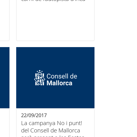
22/09/2017
La campanya No i punt!
del Consell de Mallorca