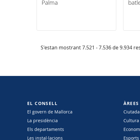
Palma
batl
S'estan mostrant 7.521 - 7.536 de 9.934 res
EL CONSELL
ÀREES
El govern de Mallorca
Ciutadan
La presidència
Cultura
Els departaments
Economi
Les instal·lacions
Esports 