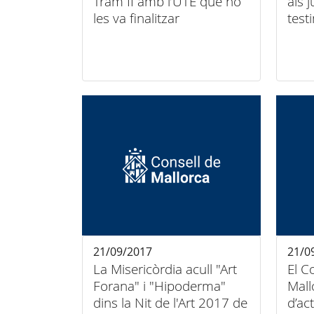
Tram II amb l’UTE que no
als 
les va finalitzar
test
21/09/2017
21/0
La Misericòrdia acull "Art
El C
Forana" i "Hipoderma"
Mall
dins la Nit de l'Art 2017 de
d’ac