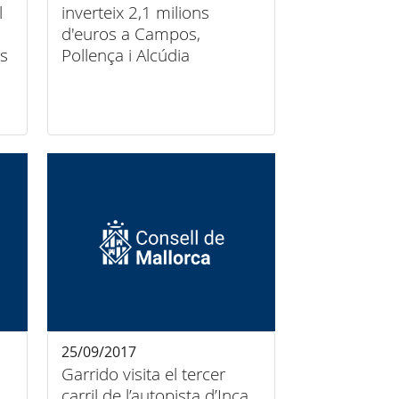
l
inverteix 2,1 milions
d'euros a Campos,
rs
Pollença i Alcúdia
25/09/2017
Garrido visita el tercer
carril de l’autopista d’Inca