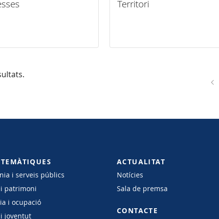
esses
Territori
ultats.
 TEMÀTIQUES
ACTUALITAT
ia i serveis públics
Notícies
 i patrimoni
Sala de premsa
a i ocupació
CONTACTE
i joventut