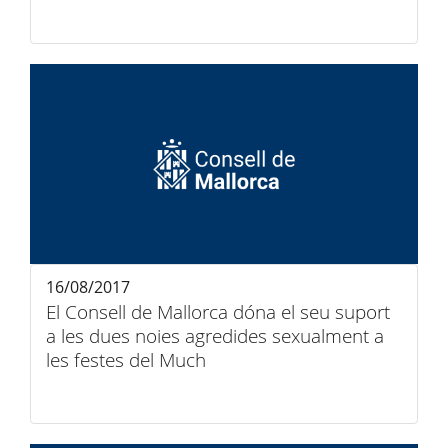
16/08/2017
El Consell de Mallorca dóna el seu suport
a les dues noies agredides sexualment a
les festes del Much