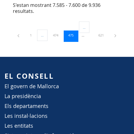
S'estan mostrant 7.585 - 7.600 de 9.936
resultats.
...
Pàgines intermèdies Utilitzeu TA
Pàgina
Pàgina
Pàgina
Pàgina
1
...
474
475
621
Pàgines intermèdies Utilitzeu TAB per navegar.
EL CONSELL
El govern de Mallorca
La presidència
Els departaments
Les instal·lacions
Les entitats