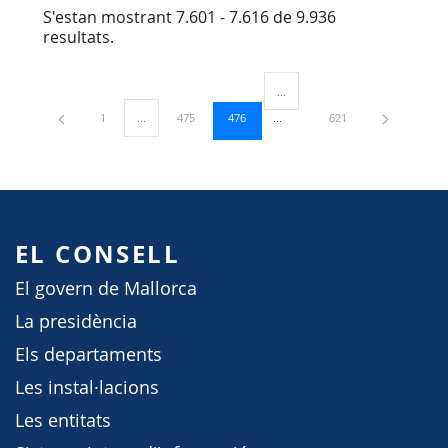
S'estan mostrant 7.601 - 7.616 de 9.936
resultats.
...
Pàgines intermèdies Utilitzeu TA
Pàgina
Pàgina
Pàgina
Pàgina
1
...
475
476
621
Pàgines intermèdies Utilitzeu TAB per navegar.
EL CONSELL
El govern de Mallorca
La presidència
Els departaments
Les instal·lacions
Les entitats