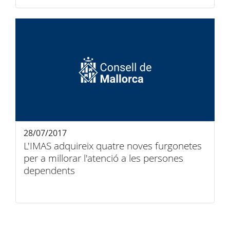
28/07/2017
L'IMAS adquireix quatre noves furgonetes
per a millorar l'atenció a les persones
dependents