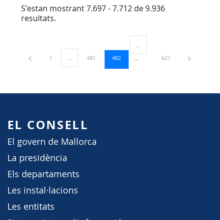
S'estan mostrant 7.697 - 7.712 de 9.936
resultats.
...
Pàgines intermèdies Utilitzeu TA
Pàgina
Pàgina
Pàgina
Pàgina
1
...
481
482
621
Pàgines intermèdies Utilitzeu TAB per navegar.
EL CONSELL
El govern de Mallorca
La presidència
Els departaments
Les instal·lacions
Les entitats