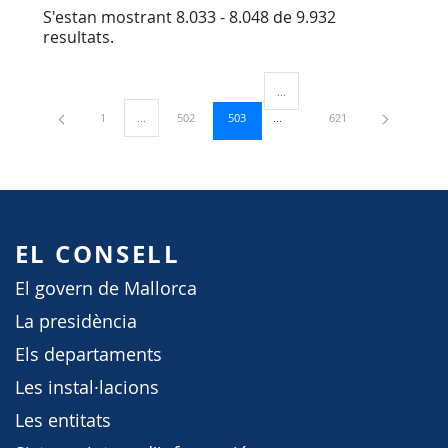
S'estan mostrant 8.033 - 8.048 de 9.932
resultats.
...
Pàgines intermèdies Utilitzeu TA
Pàgina
Pàgina
Pàgina
Pàgina
1
...
502
503
621
Pàgines intermèdies Utilitzeu TAB per navegar.
EL CONSELL
El govern de Mallorca
La presidència
Els departaments
Les instal·lacions
Les entitats