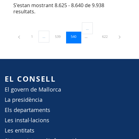
S'estan mostrant 8.625 - 8.640 de 9.938
resultats.
...
Pàgines intermèdies Utilitzeu TA
Pàgina
Pàgina
Pàgina
Pàgina
1
...
539
540
622
Pàgines intermèdies Utilitzeu TAB per navegar.
EL CONSELL
El govern de Mallorca
La presidència
Els departaments
Les instal·lacions
Les entitats