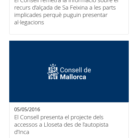
El Consell remetrà la informació sobre el
recurs d’alçada de Sa Feixina a les parts
implicades perquè puguin presentar
al·legacions
05/05/2016
El Consell presenta el projecte dels
accessos a Lloseta des de l’autopista
d’Inca