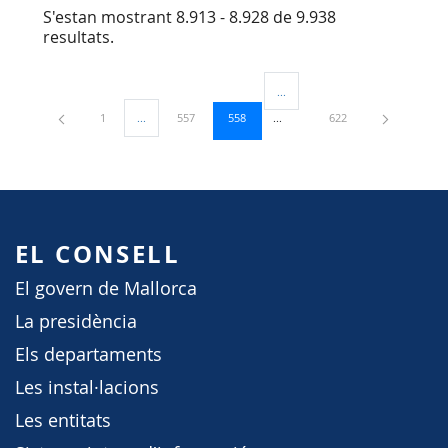
S'estan mostrant 8.913 - 8.928 de 9.938
resultats.
...
Pàgines intermèdies Utilitzeu TA
Pàgina
Pàgina
Pàgina
Pàgina
1
...
557
558
622
Pàgines intermèdies Utilitzeu TAB per navegar.
EL CONSELL
El govern de Mallorca
La presidència
Els departaments
Les instal·lacions
Les entitats