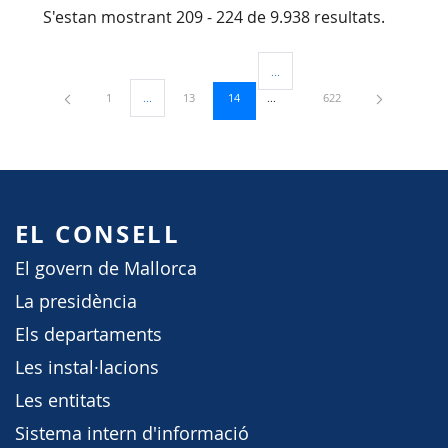
S'estan mostrant 209 - 224 de 9.938 resultats.
...
Pàgines intermèdies Utilitzeu TAB
Pàgina
Pàgina
Pàgina
Pàgina
1
...
13
14
622
Pàgines intermèdies Utilitzeu TAB per navegar.
EL CONSELL
El govern de Mallorca
La presidència
Els departaments
Les instal·lacions
Les entitats
Sistema intern d'informació