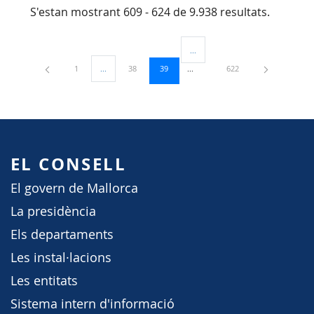
S'estan mostrant 609 - 624 de 9.938 resultats.
...
Pàgines intermèdies Utilitzeu TAB
Pàgina
Pàgina
Pàgina
Pàgina
1
...
38
39
622
Pàgines intermèdies Utilitzeu TAB per navegar.
EL CONSELL
El govern de Mallorca
La presidència
Els departaments
Les instal·lacions
Les entitats
Sistema intern d'informació