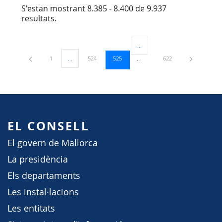
S'estan mostrant 8.385 - 8.400 de 9.937
resultats.
...
Pàgines intermèdies Utilitzeu TA
Pàgina
Pàgina
Pàgina
Pàgina
1
...
524
525
622
Pàgines intermèdies Utilitzeu TAB per navegar.
EL CONSELL
El govern de Mallorca
La presidència
Els departaments
Les instal·lacions
Les entitats