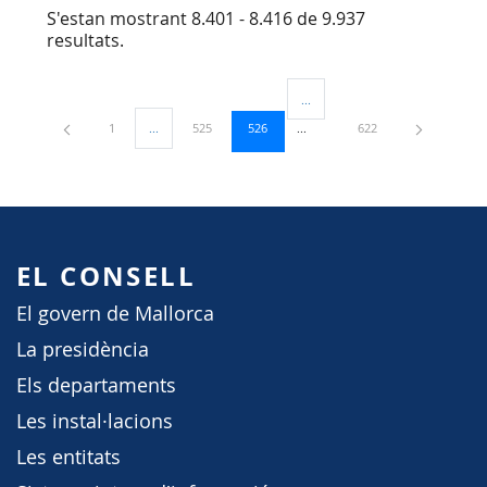
S'estan mostrant 8.401 - 8.416 de 9.937
resultats.
...
Pàgines intermèdies Utilitzeu TA
Pàgina
Pàgina
Pàgina
Pàgina
1
...
525
526
622
Pàgines intermèdies Utilitzeu TAB per navegar.
EL CONSELL
El govern de Mallorca
La presidència
Els departaments
Les instal·lacions
Les entitats