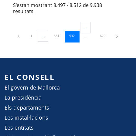
S'estan mostrant 8.497 - 8.512 de 9.938
resultats.
...
Pàgines intermèdies Utilitzeu TA
Pàgina
Pàgina
Pàgina
Pàgina
1
...
531
532
622
Pàgines intermèdies Utilitzeu TAB per navegar.
EL CONSELL
El govern de Mallorca
La presidència
Els departaments
Les instal·lacions
Les entitats