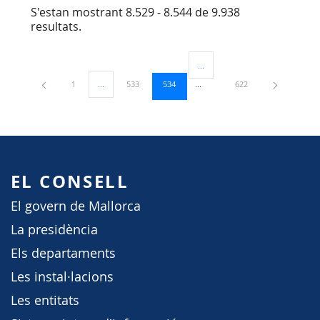
S'estan mostrant 8.529 - 8.544 de 9.938
resultats.
...
Pàgines intermèdies Utilitzeu TA
Pàgina
Pàgina
Pàgina
Pàgina
1
...
533
534
622
Pàgines intermèdies Utilitzeu TAB per navegar.
EL CONSELL
El govern de Mallorca
La presidència
Els departaments
Les instal·lacions
Les entitats