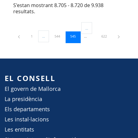
S'estan mostrant 8.705 - 8.720 de 9.938
resultats.
...
Pàgines intermèdies Utilitzeu TA
Pàgina
Pàgina
Pàgina
Pàgina
1
...
544
545
622
Pàgines intermèdies Utilitzeu TAB per navegar.
EL CONSELL
El govern de Mallorca
La presidència
Els departaments
Les instal·lacions
Les entitats