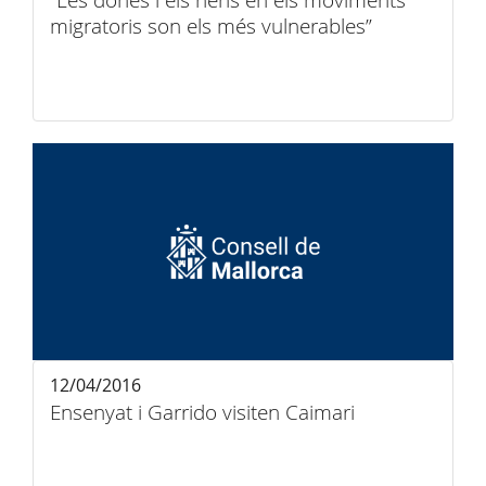
“Les dones i els nens en els moviments
migratoris son els més vulnerables”
12/04/2016
Ensenyat i Garrido visiten Caimari