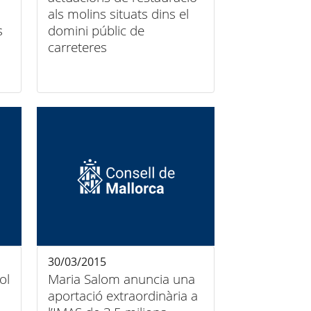
als molins situats dins el
s
domini públic de
carreteres
30/03/2015
ol
Maria Salom anuncia una
aportació extraordinària a