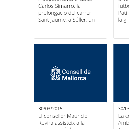
Carlos Simarro, la
futbo
prolongació del carrer
Pati
Sant Jaume, a Sóller, un
la g
projecte que millora les
'Jug
connexions del municipi
Cons
30/03/2015
30/0
El conseller Mauricio
La c
Rovira assisteix a la
Ambi