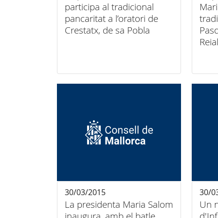
participa al tradicional
Mari
pancaritat a l’oratori de
trad
Crestatx, de sa Pobla
Pasq
Reia
30/03/2015
30/0
La presidenta Maria Salom
Un 
inaugura, amb el batle
d'In