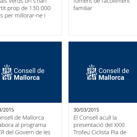
als Verds on s’han
foment de l'acolliment
rtit prop de 130.000
familiar
s per millorar-ne i
iar-ne les
al·lacions
3/2015
30/03/2015
onsell de Mallorca
El Consell acull la
labora al programa
presentació del XXXI
R del Govern de les
Trofeu Ciclista Pla de