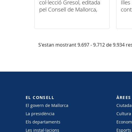
col·lecció Gresol, editada
Illes
pel Consell de Mallorca,
cont
que recull el fons pictòric
esco
del Parlament de les Illes
Balears
S'estan mostrant 9.697 - 9.712 de 9.934 res
EL CONSELL
ÀREES
El govern de Mallorca
Ciutadan
La presidència
Cultura
Els departaments
Economi
Les instal·lacions
Esports 