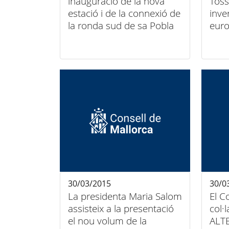
inauguració de la nova
Toss
estació i de la connexió de
inve
la ronda sud de sa Pobla
euro
ampl
inst
30/03/2015
30/0
La presidenta Maria Salom
El C
assisteix a la presentació
col·
el nou volum de la
ALTE