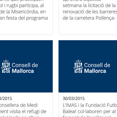
l i rugbi participa, al
setmana la licitació de la
 de la Misericòrdia, en
renovació de les barrere
ran festa del programa
de la carretera Pollença-
am', desenvolupat pel
Lluc per incrementar la
ell de Mallorca
seva seguretat
3/2015
30/03/2015
onsellera de Medi
L'IMAS i la Fundació Futb
ent visita el refugi de
Balear col·laboren per al