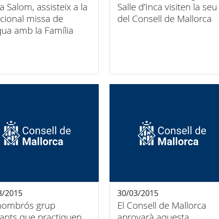
a Salom, assisteix a la
Salle d’Inca visiten la seu
icional missa de
del Consell de Mallorca
ua amb la Família
l
3/2015
30/03/2015
nombrós grup
El Consell de Mallorca
fants que practiquen
aprovarà aquesta