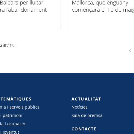
 Balears per lluitar
Mallorca, que enguany
ra l’abandonament
començarà el 10 de mai
lar
a Establiments i finalitza
el 14 de juny a Sineu
ultats.
 TEMÀTIQUES
ACTUALITAT
ia i serveis públics
Notícies
 i patrimoni
Sala de premsa
a i ocupació
CONTACTE
i joventut