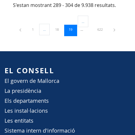
S'estan mostrant 289 - 304 de 9.938 resultats.
...
Pàgines intermèdies Utilitzeu TAB
Pàgina
Pàgina
Pàgina
Pàgina
1
...
18
19
622
Pàgines intermèdies Utilitzeu TAB per navegar.
EL CONSELL
El govern de Mallorca
La presidència
Els departaments
Les instal·lacions
Les entitats
Sistema intern d'informació