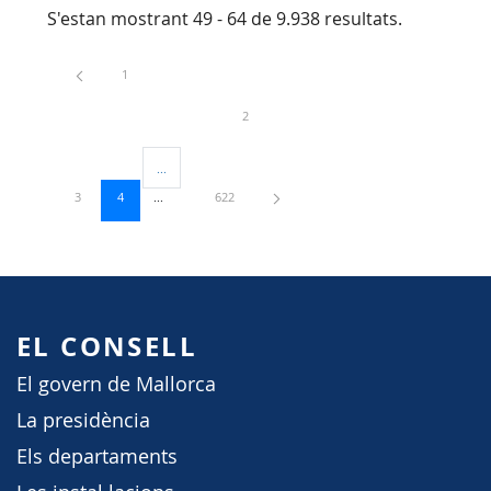
S'estan mostrant 49 - 64 de 9.938 resultats.
Pàgina
1
Pàgina
2
...
Pàgines intermèdies Utilitzeu TAB per navegar.
Pàgina
Pàgina
Pàgina
3
4
622
EL CONSELL
El govern de Mallorca
La presidència
Els departaments