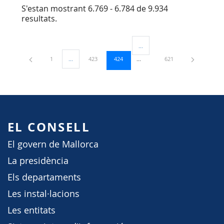
S'estan mostrant 6.769 - 6.784 de 9.934
resultats.
...
Pàgines intermèdies Utilitzeu TA
Pàgina
Pàgina
Pàgina
Pàgina
1
...
423
424
621
Pàgines intermèdies Utilitzeu TAB per navegar.
EL CONSELL
El govern de Mallorca
La presidència
Els departaments
Les instal·lacions
Les entitats