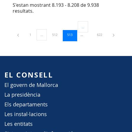
S'estan mostrant 8.193 - 8.208 de 9.938
resultats.
...
Pàgines intermèdies Utilitzeu TA
Pàgina
Pàgina
Pàgina
Pàgina
1
...
512
513
622
Pàgines intermèdies Utilitzeu TAB per navegar.
EL CONSELL
El govern de Mallorca
La presidència
Els departaments
Les instal·lacions
Les entitats