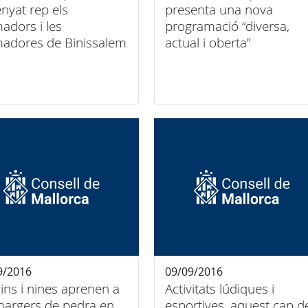
nyat rep els
presenta una nova
adors i les
programació “diversa,
adores de Binissalem
actual i oberta”
9/2016
09/09/2016
nins i nines aprenen a
Activitats lúdiques i
margers de pedra en
esportives, aquest cap d