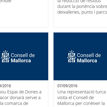
enible
la reducció de residus
durant la ponència sobr
deixalleries, punts i parc
verds
9/2016
07/09/2016
ou Espai de Dones a
Una representació turca
cor donarà servei a
visita el Consell de
 la comarca de
Mallorca per conèixer la