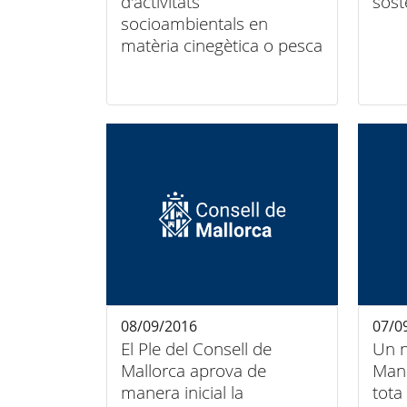
d'activitats
sost
socioambientals en
matèria cinegètica o pesca
fluvial
08/09/2016
07/0
El Ple del Consell de
Un n
Mallorca aprova de
Mana
manera inicial la
tota