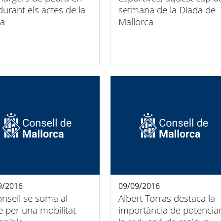
durant els actes de la
setmana de la Diada de
da
Mallorca
9/2016
09/09/2016
onsell se suma al
Albert Torras destaca la
e per una mobilitat
importància de potencia