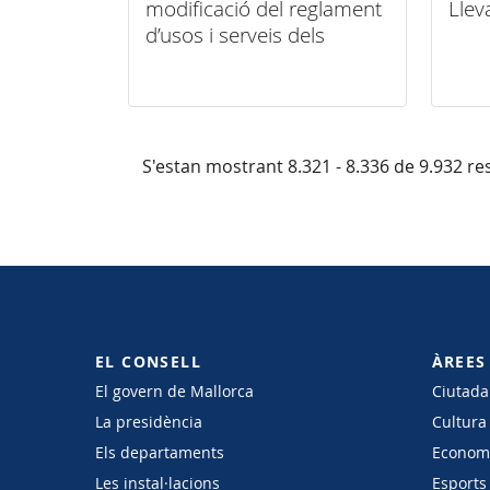
modificació del reglament
Llev
d’usos i serveis dels
refugis
S'estan mostrant 8.321 - 8.336 de 9.932 res
EL CONSELL
ÀREES
El govern de Mallorca
Ciutadan
La presidència
Cultura
Els departaments
Economi
Les instal·lacions
Esports 