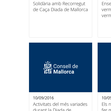
Solidària amb Recorregut
Ense
de Caça Diada de Mallorca
verm
verm
10/09/2016
10/0
Activitats del més variades
Els 
durant la Diada de
fer 