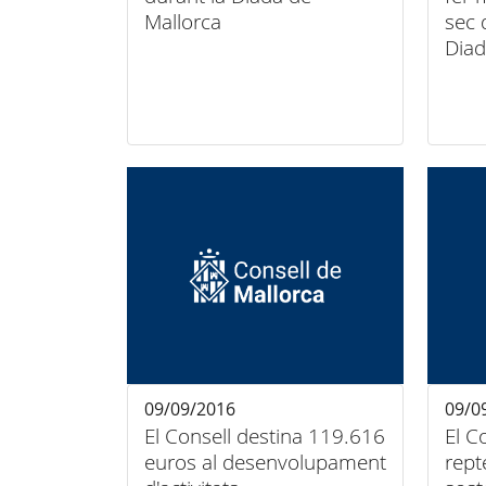
Mallorca
sec 
Dia
09/09/2016
09/0
El Consell destina 119.616
El C
euros al desenvolupament
rept