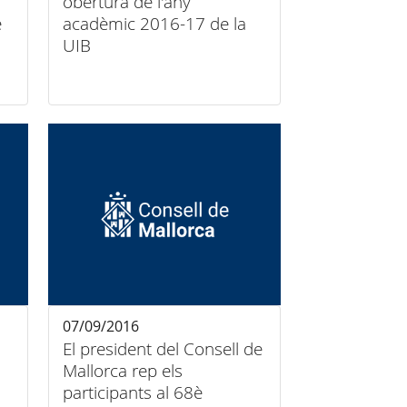
obertura de l'any
e
acadèmic 2016-17 de la
s
UIB
07/09/2016
El president del Consell de
Mallorca rep els
participants al 68è