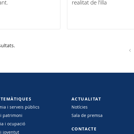
ant.
realitat de l’illa
ultats.
 TEMÀTIQUES
ACTUALITAT
ia i serveis públics
Notícies
 i patrimoni
Sala de premsa
a i ocupació
CONTACTE
i joventut