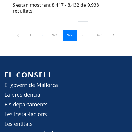
S'estan mostrant 8.417 - 8.432 de 9.938
resultats.
...
Pàgines intermèdies Utilitzeu TA
Pàgina
Pàgina
Pàgina
Pàgina
1
...
526
527
622
Pàgines intermèdies Utilitzeu TAB per navegar.
EL CONSELL
El govern de Mallorca
La presidència
Els departaments
Les instal·lacions
Les entitats