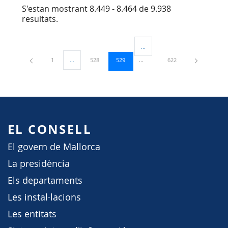
S'estan mostrant 8.449 - 8.464 de 9.938
resultats.
...
Pàgines intermèdies Utilitzeu TA
Pàgina
Pàgina
Pàgina
Pàgina
1
...
528
529
622
Pàgines intermèdies Utilitzeu TAB per navegar.
EL CONSELL
El govern de Mallorca
La presidència
Els departaments
Les instal·lacions
Les entitats