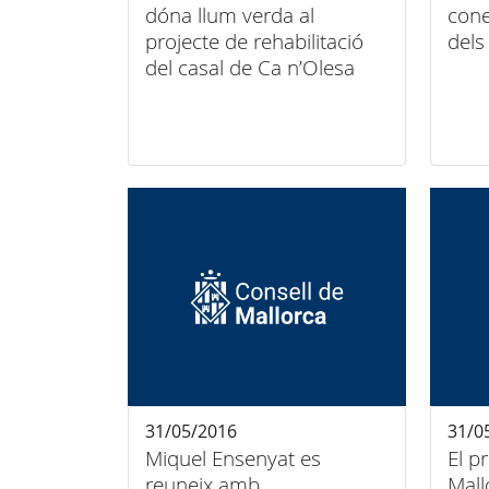
dóna llum verda al
cone
projecte de rehabilitació
dels
del casal de Ca n’Olesa
31/05/2016
31/0
Miquel Ensenyat es
El p
reuneix amb
Mall