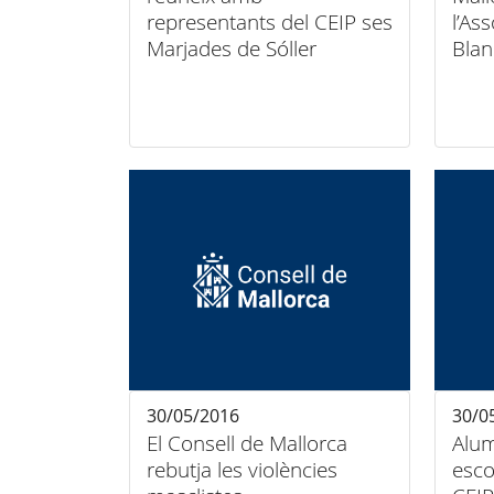
representants del CEIP ses
l’As
Marjades de Sóller
Blan
30/05/2016
30/0
El Consell de Mallorca
Alumne
rebutja les violències
esco