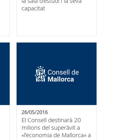
la sala d’estudi i la seva
capacitat
26/05/2016
El Consell destinarà 20
milions del superàvit a
«l’economia de Mallorca» a