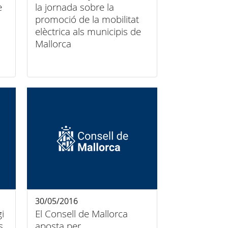
e
la jornada sobre la
promoció de la mobilitat
elèctrica als municipis de
Mallorca
30/05/2016
i
El Consell de Mallorca
s
aposta per