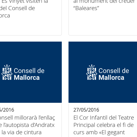
 Es Vinyet visiten la
al monument del creuer
del Consell de
“Baleares”
orca
5/2016
27/05/2016
onsell millorarà l’enllaç
El Cor Infantil del Teatre
e l’autopista d’Andratx
Principal celebra el fi de
la via de cintura
curs amb «El gegant