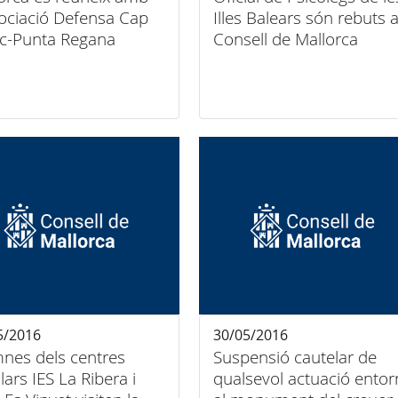
sociació Defensa Cap
Illes Balears són rebuts a
c-Punta Regana
Consell de Mallorca
5/2016
30/05/2016
s dels centres
Suspensió cautelar de
lars IES La Ribera i
qualsevol actuació entor