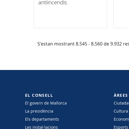
antiincendis
S'estan mostrant 8.545 - 8.560 de 9.932 res
EL CONSELL
ÀREES
El govern de Mallorca
Ciutadan
La presidència
Cultura
Els departaments
Economi
Les instal·lacions
Esports 