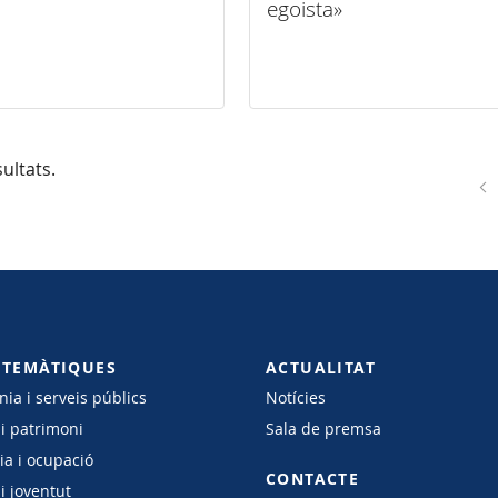
egoista»
ultats.
 TEMÀTIQUES
ACTUALITAT
ia i serveis públics
Notícies
 i patrimoni
Sala de premsa
a i ocupació
CONTACTE
i joventut