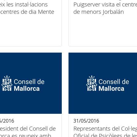
ix les instal·lacions
Puigserver visita el centr
 centres de dia Mente
de menors Jorbalán
5/2016
31/05/2016
resident del Consell de
Representants del Col·leg
orca es reuneix amb
Oficial de Psicòlegs de le