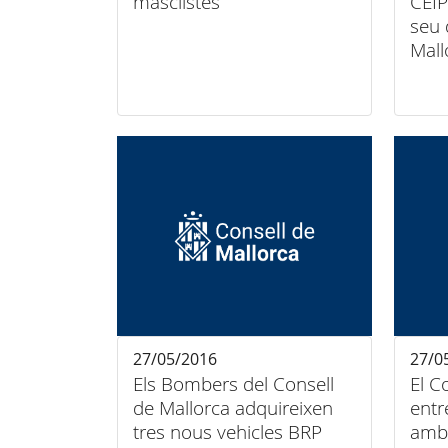
masclistes
CEIP
seu 
Mall
27/05/2016
27/0
Els Bombers del Consell
El C
de Mallorca adquireixen
entr
tres nous vehicles BRP
amb 