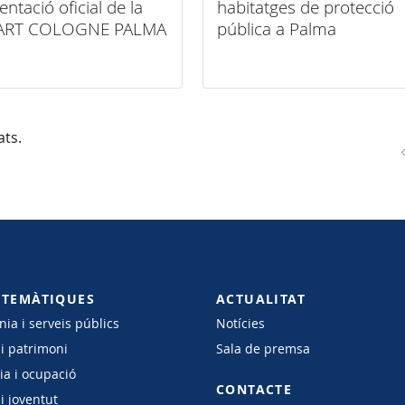
entació oficial de la
habitatges de protecció
a ART COLOGNE PALMA
pública a Palma
LORCA
ats.
 TEMÀTIQUES
ACTUALITAT
ia i serveis públics
Notícies
 i patrimoni
Sala de premsa
a i ocupació
CONTACTE
i joventut