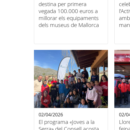
destina per primera
cele
vegada 100.000 euros a
l’Act
millorar els equipaments
amb 
dels museus de Mallorca
mani
enti
02/04/2026
02/0
El programa «Joves a la
Llor
Serra» del Consell acosta
fein