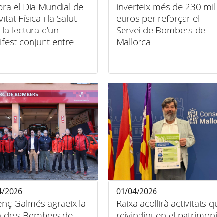
bra el Dia Mundial de
inverteix més de 230 mil
ivitat Física i la Salut
euros per reforçar el
la lectura d’un
Servei de Bombers de
fest conjunt entre
Mallorca
tats
4/2026
01/04/2026
enç Galmés agraeix la
Raixa acollirà activitats q
a dels Bombers de
reivindiquen el patrimoni