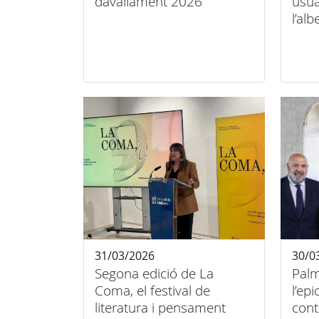
davallament 2026
usua
l’al
31/03/2026
30/0
Segona edició de La
Palm
Coma, el festival de
l’epi
literatura i pensament
con