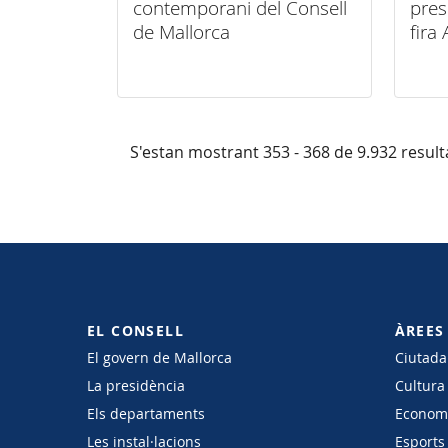
contemporani del Consell
pres
de Mallorca
fir
MAL
S'estan mostrant 353 - 368 de 9.932 result
EL CONSELL
ÀREES
El govern de Mallorca
Ciutadan
La presidència
Cultura
Els departaments
Economi
Les instal·lacions
Esports 