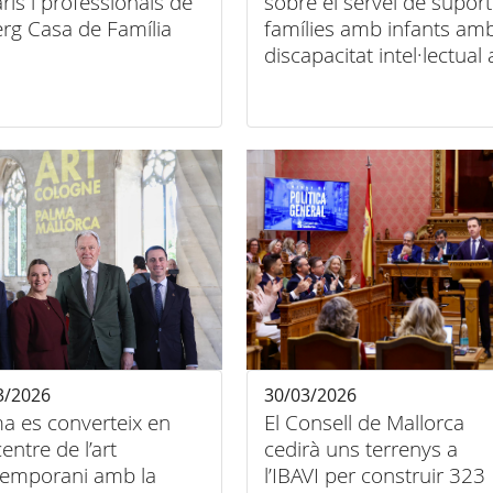
ris i professionals de
sobre el servei de suport
berg Casa de Família
famílies amb infants am
discapacitat intel·lectual 
ca seva
3/2026
30/03/2026
a es converteix en
El Consell de Mallorca
centre de l’art
cedirà uns terrenys a
temporani amb la
l’IBAVI per construir 323