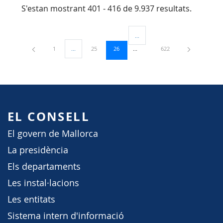
S'estan mostrant 401 - 416 de 9.937 resultats.
...
Pàgines intermèdies Utilitzeu TAB
Pàgina
Pàgina
Pàgina
Pàgina
1
...
25
26
622
Pàgines intermèdies Utilitzeu TAB per navegar.
EL CONSELL
El govern de Mallorca
La presidència
Els departaments
Les instal·lacions
Les entitats
Sistema intern d'informació