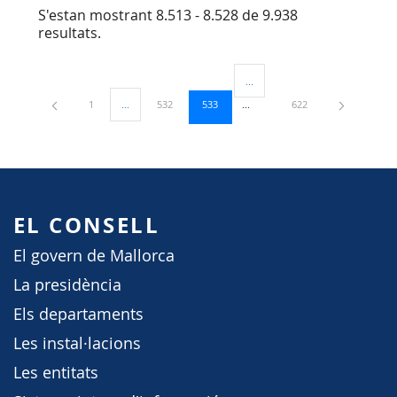
S'estan mostrant 8.513 - 8.528 de 9.938
resultats.
...
Pàgines intermèdies Utilitzeu TA
Pàgina
Pàgina
Pàgina
Pàgina
1
...
532
533
622
Pàgines intermèdies Utilitzeu TAB per navegar.
EL CONSELL
El govern de Mallorca
La presidència
Els departaments
Les instal·lacions
Les entitats