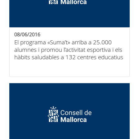
08/06/2016
El programa «Suma’t» arriba a 25.000
alumnes i promou l’activitat esportiva i els
hàbits saludables a 132 centres educatius