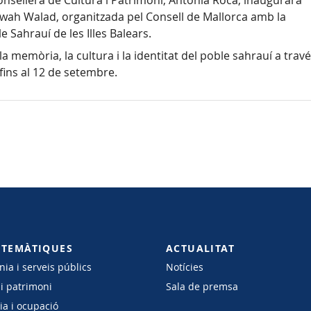
consellera de Cultura i Patrimoni, Antònia Roca, inaugurarà
Aawah Walad, organitzada pel Consell de Mallorca amb la
e Sahrauí de les Illes Balears.
a memòria, la cultura i la identitat del poble sahrauí a trav
 fins al 12 de setembre.
 TEMÀTIQUES
ACTUALITAT
ia i serveis públics
Notícies
 i patrimoni
Sala de premsa
a i ocupació