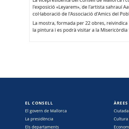
La vicepresidenta del Consell de Mallorca i 
l'exposició «Leyarem», de l'artista sahrauí 
col·laboració de l'Associació d'Amics del Pobl
La mostra, formada per 22 obres, reivindica l
la pintura i es podrà visitar a la Misericòrdia
EL CONSELL
ÀREES
El govern de Mallorca
Ciutadan
La presidència
Cultura
Els departaments
Economi