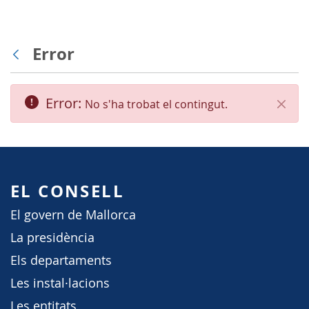
Error
Vés enrere
Error:
No s'ha trobat el contingut.
Tanca
EL CONSELL
El govern de Mallorca
La presidència
Els departaments
Les instal·lacions
Les entitats