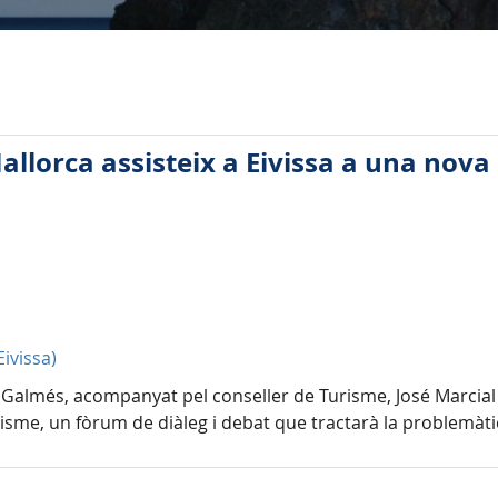
Mallorca assisteix a Eivissa a una nova
Eivissa)
ç Galmés, acompanyat pel conseller de Turisme, José Marcial R
me, un fòrum de diàleg i debat que tractarà la problemàtica d