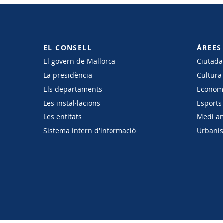
EL CONSELL
ÀREES
El govern de Mallorca
Ciutadan
La presidència
Cultura
Els departaments
Economi
Les instal·lacions
Esports 
Les entitats
Medi a
Sistema intern d'informació
Urbanism