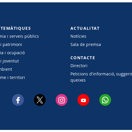
 TEMÀTIQUES
ACTUALITAT
ia i serveis públics
Notícies
 i patrimoni
Sala de premsa
a i ocupació
CONTACTE
i joventut
Directori
mbient
Peticions d'informació, suggeri
e i territori
queixes