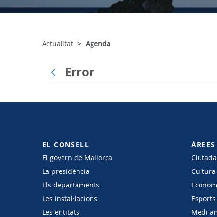
Actualitat
Agenda
Error
Vés enrere
EL CONSELL
ÀREES
El govern de Mallorca
Ciutadan
La presidència
Cultura
Els departaments
Economi
Les instal·lacions
Esports 
Les entitats
Medi a