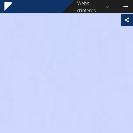
Webs
d'interès