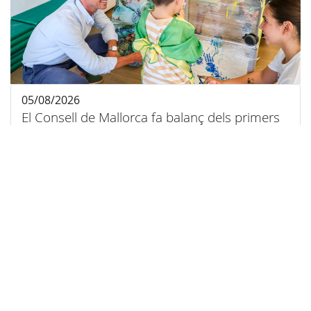
05/08/2026
El Consell de Mallorca fa balanç dels primers
nou mesos del SAI-DIC amb 82 infants atesos
a través d’un servei pioner d’atenció
domiciliària