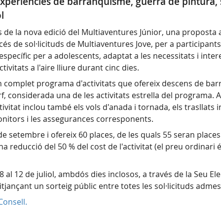
xperiències de barranquisme, guerra de pintura, su
l
s de la nova edició del Multiaventures Júnior, una proposta 
 de sol·licituds de Multiaventures Jove, per a participants d
pecífic per a adolescents, adaptat a les necessitats i intere
ivitats a l'aire lliure durant cinc dies.
un complet programa d'activitats que ofereix descens de barr
rf, considerada una de les activitats estrella del programa. A
itat inclou també els vols d'anada i tornada, els trasllats 
nitors i les assegurances corresponents.
de setembre i ofereix 60 places, de les quals 55 seran places
a reducció del 50 % del cost de l'activitat (el preu ordinari 
8 al 12 de juliol, ambdós dies inclosos, a través de la Seu E
mitjançant un sorteig públic entre totes les sol·licituds adme
Consell.