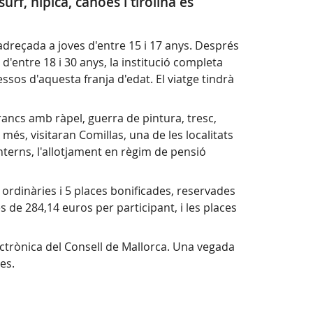
rf, hípica, canoes i tirolina es
adreçada a joves d'entre 15 i 17 anys. Després
'entre 18 i 30 anys, la institució completa
ssos d'aquesta franja d'edat. El viatge tindrà
ancs amb ràpel, guerra de pintura, tresc,
 més, visitaran Comillas, una de les localitats
interns, l'allotjament en règim de pensió
 ordinàries i 5 places bonificades, reservades
és de 284,14 euros per participant, i les places
lectrònica del Consell de Mallorca. Una vegada
ses.