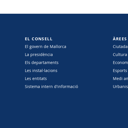
EL CONSELL
ÀREES
El govern de Mallorca
Ciutadan
La presidència
Cultura
Els departaments
Economi
Les instal·lacions
Esports 
Les entitats
Medi a
Sistema intern d'informació
Urbanism