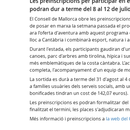
Les preinscripcions per participar en e
podran dur a terme del 8 al 12 de julio
El Consell de Mallorca obre les preinscripcion
de posar en marxa la setmana passada el procés
ara l’oferta d'aventura amb aquest programa es
lloc a Cantàbria i combinarà esport, natura i act
Durant l'estada, els participants gaudiran d'
canoes, parc d'arbres amb tirolina, hípica i su
més emblemàtiques de la costa càntabra. L’activ
completa, l'acompanyament d'un equip de mo
La sortida es durà a terme del 31 d'agost al 4 
a famílies usuàries dels serveis socials, amb un
bonificades tindran un cost de 142,07 euros).
Les preinscripcions es podran formalitzar del 
finalitzat el termini, les places s'adjudicaran 
Més informació i preinscripcions a
la web del 