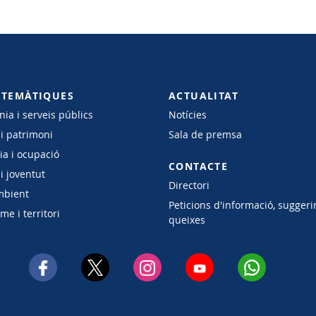
 TEMÀTIQUES
ACTUALITAT
ia i serveis públics
Notícies
 i patrimoni
Sala de premsa
a i ocupació
CONTACTE
i joventut
Directori
mbient
Peticions d'informació, suggeri
e i territori
queixes