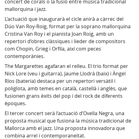
concert de corals o la fusió entre música tradicional
mallorquina i jazz.
L’actuació que inaugurarà el cicle anirà a càrrec del
Dúo Van Roy-Roig, format per la soprano mallorquina
Cristina Van Roy i el pianista Joan Roig, amb un
repertori d’obres clàssiques i lieder de compositors
com Chopin, Grieg i Orfila, així com peces
contemporànies.
The Margarettes agafaran el relleu. El trio format per
Nick Lore (veu i guitarra), Jaume Llodrà (baix) i Àngel
Ríos (bateria) destaca per un repertori versàtil i
poliglota, amb temes en català, castellà i anglès, que
fusionen grans èxits del pop i del rock de diferents
èpoques.
El tercer concert serà l’actuació d’Ovella Negra, una
proposta musical que fusiona la música tradicional de
Mallorca amb el jazz. Una proposta innovadora que
combina arrel i contemporaneïtat.