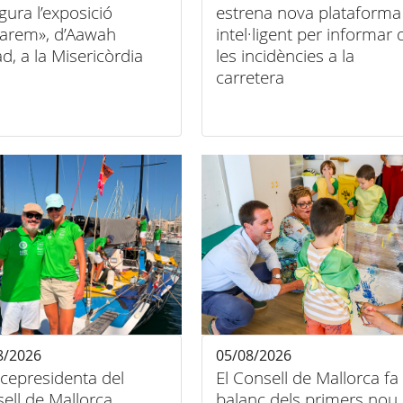
gura l’exposició
estrena nova plataforma
arem», d’Aawah
intel·ligent per informar 
d, a la Misericòrdia
les incidències a la
carretera
8/2026
05/08/2026
icepresidenta del
El Consell de Mallorca fa
ell de Mallorca
balanç dels primers nou