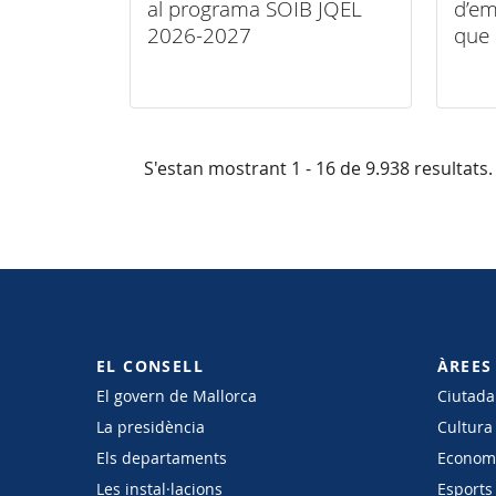
al programa SOIB JQEL
d’em
2026-2027
que 
tud
S'estan mostrant 1 - 16 de 9.938 resultats.
EL CONSELL
ÀREES
El govern de Mallorca
Ciutadan
La presidència
Cultura
Els departaments
Economi
Les instal·lacions
Esports 