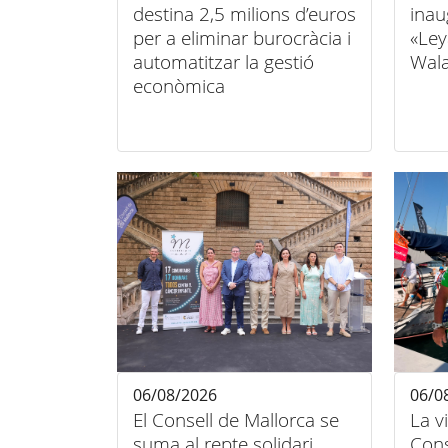
destina 2,5 milions d’euros
inau
per a eliminar burocràcia i
«Ley
automatitzar la gestió
Wala
econòmica
06/08/2026
06/0
El Consell de Mallorca se
La v
suma al repte solidari
Cons