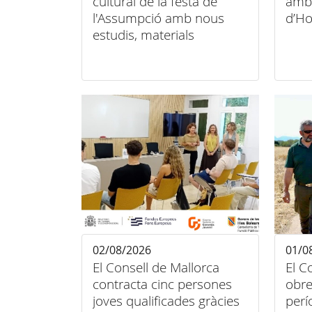
cultural de la festa de
amba
l'Assumpció amb nous
d’Ho
estudis, materials
audiovisuals i activitats
arreu de l'illa
02/08/2026
01/0
El Consell de Mallorca
El C
contracta cinc persones
obre
joves qualificades gràcies
perí