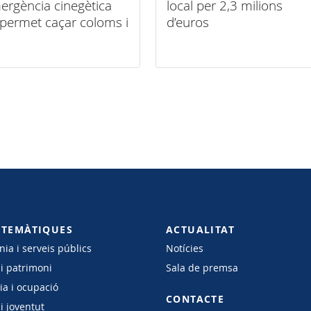
ergència cinegètica
local per 2,3 milions
permet caçar coloms i
d’euros
ons
 TEMÀTIQUES
ACTUALITAT
ia i serveis públics
Notícies
 i patrimoni
Sala de premsa
a i ocupació
CONTACTE
i joventut