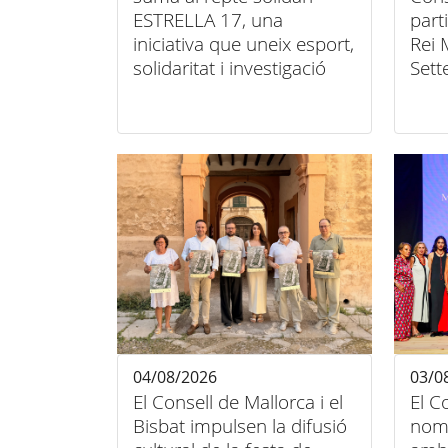
ESTRELLA 17, una
part
iniciativa que uneix esport,
Rei 
solidaritat i investigació
Sett
contra el càncer infantil
unió
incl
04/08/2026
03/0
El Consell de Mallorca i el
El C
Bisbat impulsen la difusió
nome