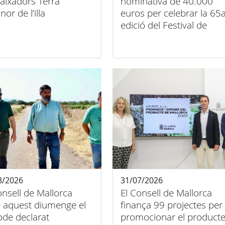
ixadors Terra
nominativa de 40.000
nor de l’illa
euros per celebrar la 65
edició del Festival de
Música Clàssica de
Pollença
8/2026
31/07/2026
onsell de Mallorca
El Consell de Mallorca
 aquest diumenge el
finança 99 projectes per
ode declarat
promocionar el product