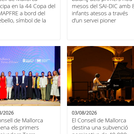
icipa en la 44 Copa del
mesos del SAI-DIC amb 
MAPFRE a bord del
infants atesos a través
ebello, símbol de la
d’un servei pioner
 entre esport, art i
d’atenció domiciliària
usió
8/2026
03/08/2026
onsell de Mallorca
El Consell de Mallorca
na els primers
destina una subvenció