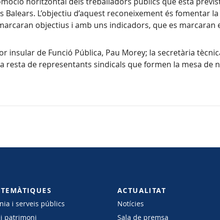
oció horitzontal dels treballadors públics que està previst
Illes Balears. L’objectiu d’aquest reconeixement és fomentar l
s marcaran objectius i amb uns indicadors, que es marcaran 
tor insular de Funció Pública, Pau Morey; la secretària tècni
i la resta de representants sindicals que formen la mesa de n
 TEMÀTIQUES
ACTUALITAT
ia i serveis públics
Notícies
 i patrimoni
Sala de premsa