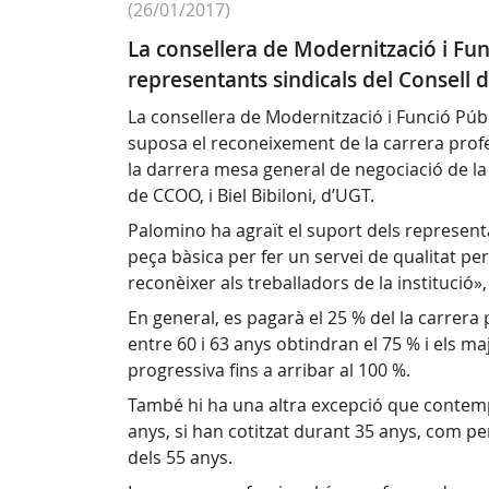
(26/01/2017)
La consellera de Modernització i Fun
representants sindicals del Consell 
La consellera de Modernització i Funció Públ
suposa el reconeixement de la carrera profe
la darrera mesa general de negociació de la 
de CCOO, i Biel Bibiloni, d’UGT.
Palomino ha agraït el suport dels represent
peça bàsica per fer un servei de qualitat per
reconèixer als treballadors de la institució»,
En general, es pagarà el 25 % del la carrera
entre 60 i 63 anys obtindran el 75 % i els ma
progressiva fins a arribar al 100 %.
També hi ha una altra excepció que contempla
anys, si han cotitzat durant 35 anys, com p
dels 55 anys.