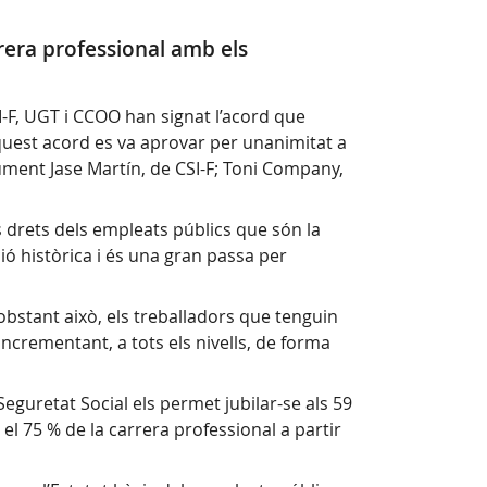
rrera professional amb els
I-F, UGT i CCOO han signat l’acord que
quest acord es va aprovar per unanimitat a
cument Jase Martín, de CSI-F; Toni Company,
 drets dels empleats públics que són la
ió històrica i és una gran passa per
obstant això, els treballadors que tenguin
incrementant, a tots els nivells, de forma
eguretat Social els permet jubilar-se als 59
l 75 % de la carrera professional a partir