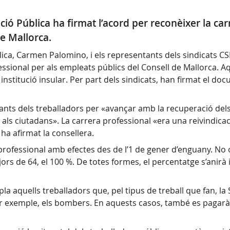
ció Pública ha firmat l’acord per reconèixer la ca
de Mallorca.
ica, Carmen Palomino, i els representants dels sindicats CS
ssional per als empleats públics del Consell de Mallorca. A
institució insular. Per part dels sindicats, han firmat el do
ants dels treballadors per «avançar amb la recuperació dels
 als ciutadans». La carrera professional «era una reivindicac
 ha afirmat la consellera.
 professional amb efectes des de l’1 de gener d’enguany. No 
jors de 64, el 100 %. De totes formes, el percentatge s’anirà 
 aquells treballadors que, pel tipus de treball que fan, la S
er exemple, els bombers. En aquests casos, també es pagarà e