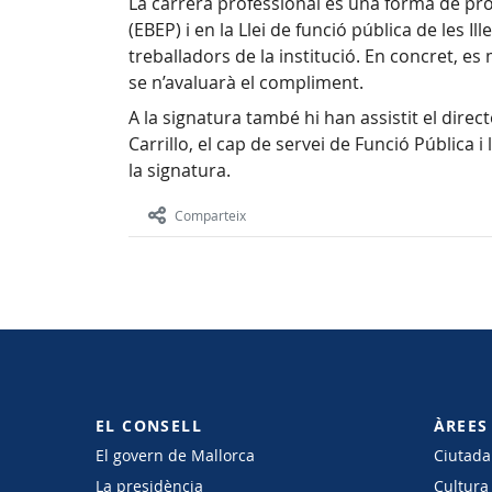
La carrera professional és una forma de prom
(EBEP) i en la Llei de funció pública de les 
treballadors de la institució. En concret, e
se n’avaluarà el compliment.
A la signatura també hi han assistit el direc
Carrillo, el cap de servei de Funció Pública 
la signatura.
Comparteix
EL CONSELL
ÀREES
El govern de Mallorca
Ciutadan
La presidència
Cultura