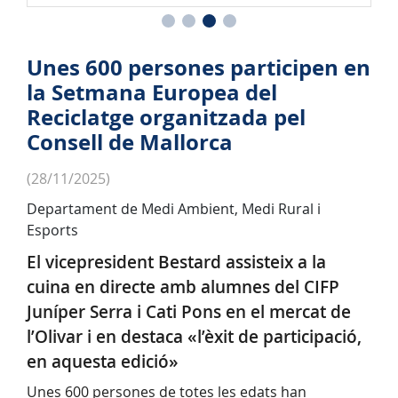
curs de cuina ofert per Cati Pons.
cu
Unes 600 persones participen en
la Setmana Europea del
Reciclatge organitzada pel
Consell de Mallorca
(28/11/2025)
Departament de Medi Ambient, Medi Rural i
Esports
El vicepresident Bestard assisteix a la
cuina en directe amb alumnes del CIFP
Juníper Serra i Cati Pons en el mercat de
l’Olivar i en destaca «l’èxit de participació,
en aquesta edició»
Unes 600 persones de totes les edats han