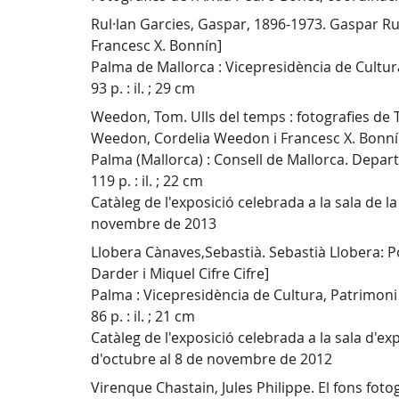
Rul·lan Garcies, Gaspar, 1896-1973. Gaspar Rul·
Francesc X. Bonnín]
Palma de Mallorca : Vicepresidència de Cultur
93 p. : il. ; 29 cm
Weedon, Tom. Ulls del temps : fotografies de 
Weedon, Cordelia Weedon i Francesc X. Bonní
Palma (Mallorca) : Consell de Mallorca. Depar
119 p. : il. ; 22 cm
Catàleg de l'exposició celebrada a la sala de l
novembre de 2013
Llobera Cànaves,Sebastià. Sebastià Llobera: Po
Darder i Miquel Cifre Cifre]
Palma : Vicepresidència de Cultura, Patrimoni
86 p. : il. ; 21 cm
Catàleg de l'exposició celebrada a la sala d'exp
d'octubre al 8 de novembre de 2012
Virenque Chastain, Jules Philippe. El fons foto