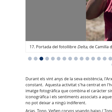
emporània 2022
17. Portada del fotollibre
Delta
, de Camilla
Durant els vint anys de la seva existència, l'A
constant. Aquesta activitat s'ha centrat en l'
imatge fotogràfica que combina el caràcter si
iconogràfica i els sentiments associats a aques
no pot deixar a ningú indiferent.
Arias, Tono. Veñen corvos voando baixo / Ton