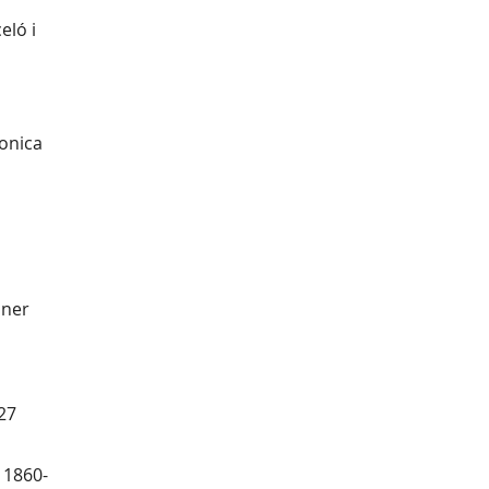
eló i
ronica
aner
 27
: 1860-