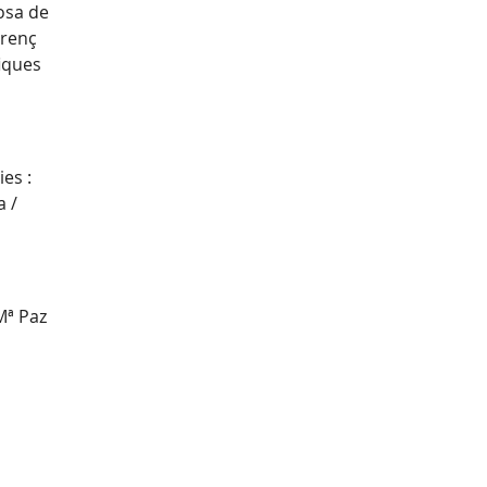
Rosa de
orenç
iques
es :
a /
Mª Paz