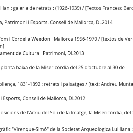
lan : galeria de retrats : (1926-1939) / [Textos Francesc Barc
a, Patrimoni i Esports. Consell de Mallorca, DL2014
Tom i Cordelia Weedon : Mallorca 1956-1970 / [textos de Ve
n]
tament de Cultura i Patrimoni, DL2013
a planta baixa de la Misericòrdia del 25 d'octubre al 30 de
llença, 1831-1892 : retrats i paisatges / [text: Andreu Munt
 i Esports, Consell de Mallorca, DL2012
osicions de l'Arxiu del So i de la Imatge, la Misericòrdia, del
gràfic "Virenque-Simó" de la Societat Arqueològica Lul·liana 