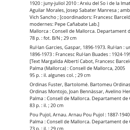
1920 : juny-juliol 2010 : Arxiu del So i de la I
Aguilar Morales, Josep Sabater Manresa ; amb 
Vich Sancho ; [coordinadors: Francesc Barceló
modernes: Pepe Cañabate Lab.]
Mallorca : Consell de Mallorca. Departament d
78 p. : fot. B/N ; 29 cm
Rul·lan Garcies, Gaspar, 1896-1973. Rul·lan : u
1896-1973 : Francesc Rul·lan Buades : 1924-199
[Text Margalida Albertí Cabot, Francesc Barce
Palma (Mallorca) : Consell de Mallorca, 2005
95 p. : il. algunes col. ; 29 cm
Ordinas Fuster, Bartolomé. Bartomeu Ordinas F
Ordinas Montojo, Joan Bennàssar, Avelino Herná
Palma : Consell de Mallorca. Departament de C
83 p. : il. ; 20 cm
Pou Pujol, Arnau. Arnau Pou Pujol : 1887-1940 
Palma : Consell de Mallorca. Departament de C
73 p. : il. ; 29 cm