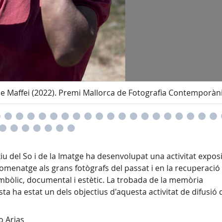
 de Maffei (2022). Premi Mallorca de Fotografia Contemporàn
rxiu del So i de la Imatge ha desenvolupat una activitat exposi
homenatge als grans fotògrafs del passat i en la recuperació 
mbòlic, documental i estètic. La trobada de la memòria
ta ha estat un dels objectius d'aquesta activitat de difusió
o Arias