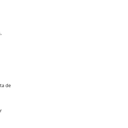
,
nta de
r