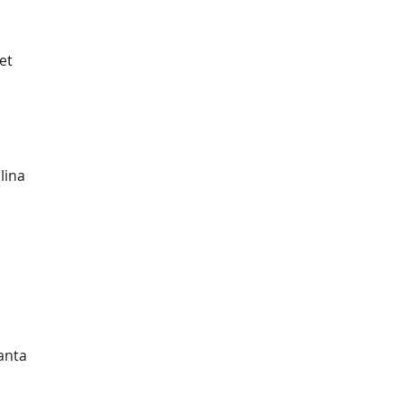
et
lina
lanta