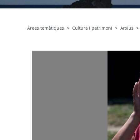
Àrees temàtiques
Cultura i patrimoni
Arxius