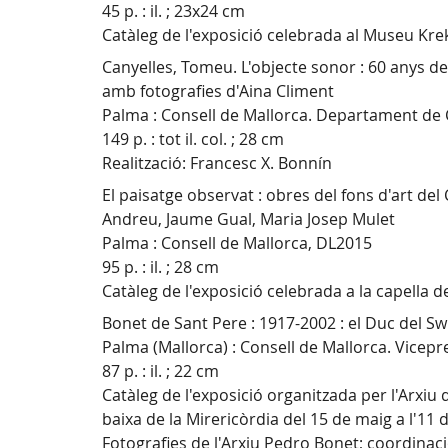
45 p. : il. ; 23x24 cm
Catàleg de l'exposició celebrada al Museu Kre
Canyelles, Tomeu. L'objecte sonor : 60 anys 
amb fotografies d'Aina Climent
Palma : Consell de Mallorca. Departament de 
149 p. : tot il. col. ; 28 cm
Realització: Francesc X. Bonnín
El paisatge observat : obres del fons d'art del
Andreu, Jaume Gual, Maria Josep Mulet
Palma : Consell de Mallorca, DL2015
95 p. : il. ; 28 cm
Catàleg de l'exposició celebrada a la capella d
Bonet de Sant Pere : 1917-2002 : el Duc del Sw
Palma (Mallorca) : Consell de Mallorca. Vicepr
87 p. : il. ; 22 cm
Catàleg de l'exposició organitzada per l'Arxiu d
baixa de la Mirericòrdia del 15 de maig a l'11 d
Fotografies de l'Arxiu Pedro Bonet; coordinac