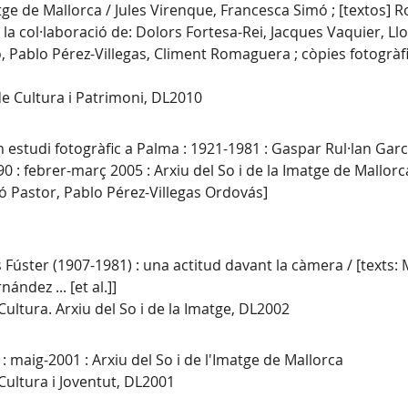
matge de Mallorca / Jules Virenque, Francesca Simó ; [textos] 
la col·laboració de: Dolors Fortesa-Rei, Jacques Vaquier, Ll
, Pablo Pérez-Villegas, Climent Romaguera ; còpies fotogràf
e Cultura i Patrimoni, DL2010
n estudi fotogràfic a Palma : 1921-1981 : Gaspar Rul·lan Garci
0 : febrer-març 2005 : Arxiu del So i de la Imatge de Mallorc
ló Pastor, Pablo Pérez-Villegas Ordovás]
úster (1907-1981) : una actitud davant la càmera / [texts: 
ndez ... [et al.]]
ultura. Arxiu del So i de la Imatge, DL2002
: maig-2001 : Arxiu del So i de l'Imatge de Mallorca
ultura i Joventut, DL2001