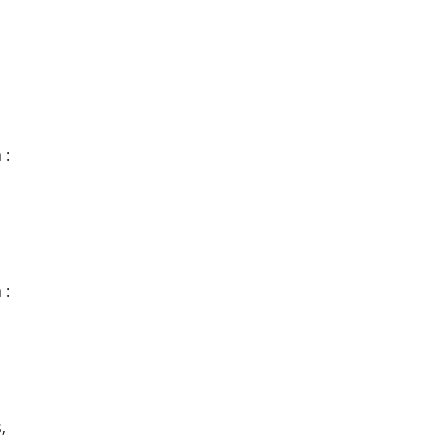
 :
 :
,