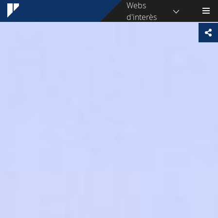
Webs
d'interès