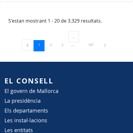
S'estan mostrant 1 - 20 de 3.329 resultats.
...
Pàgines intermèdies Utilitzeu TAB per 
Pàgina
Pàgina
Pàgina
Pàgina
1
2
3
167
EL CONSELL
El govern de Mallorca
La presidència
Els departaments
Les instal·lacions
Les entitats