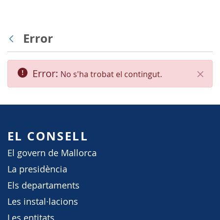
Error
Vés enrere
Error:
No s'ha trobat el contingut.
Tanca
EL CONSELL
El govern de Mallorca
La presidència
Els departaments
Les instal·lacions
Les entitats